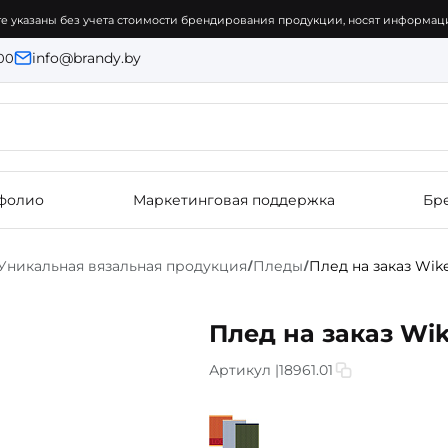
е указаны без учета стоимости брендирования продукции, носят информаци
info@brandy.by
:00
фолио
Маркетинговая поддержка
Бр
Уникальная вязальная продукция
Пледы
Плед на заказ Wike
/
/
Плед на заказ Wik
Артикул |
18961.01