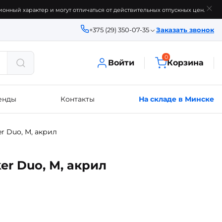
онный характер и могут отличаться от действительных отпускных цен.
+375 (29) 350-07-35
Заказать звонок
0
Войти
Корзина
енды
Контакты
На складе в Минске
r Duo, М, акрил
er Duo, М, акрил