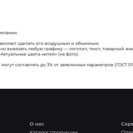
омпании.
озволяет сделать его воздушным и объемным.
но вывязать любую графику — логотип, текст, товарный зна
Актуальные цвета нитей» (на фото).
огут составлять до 3% от заявленных параметров (ГОСТ 515
О нас
Сер
Каталог продукции
Опла