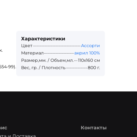
Характеристики
Цвет
Ассорти
к.
Материал
акрил 100%
Размер,мм. / Объем,мл.
110х160 см
54-99).
Вес, гр. / Плотность
800 г.
вис
Контакты
та и Доставка