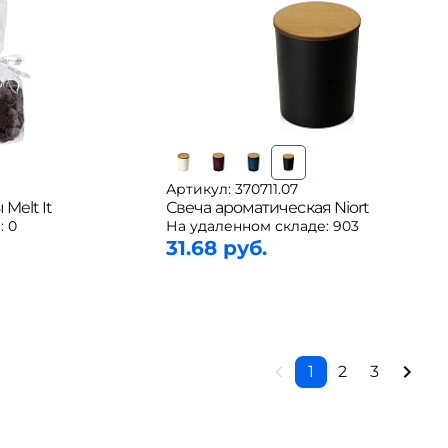
Артикул: 370711.07
Melt It
Свеча ароматическая Niort
:
0
На удаленном складе:
903
31.68 руб.
1
2
3