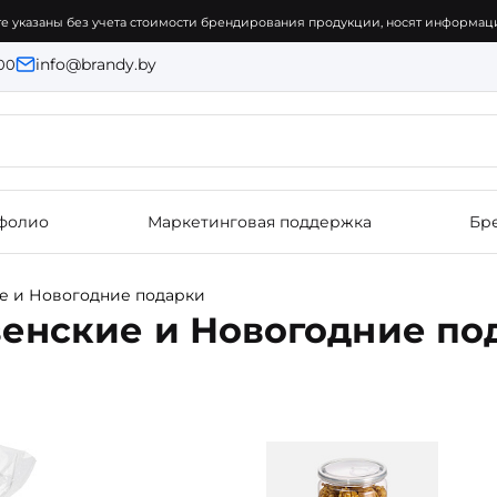
е указаны без учета стоимости брендирования продукции, носят информаци
info@brandy.by
:00
фолио
Маркетинговая поддержка
Бр
е и Новогодние подарки
енские и Новогодние по