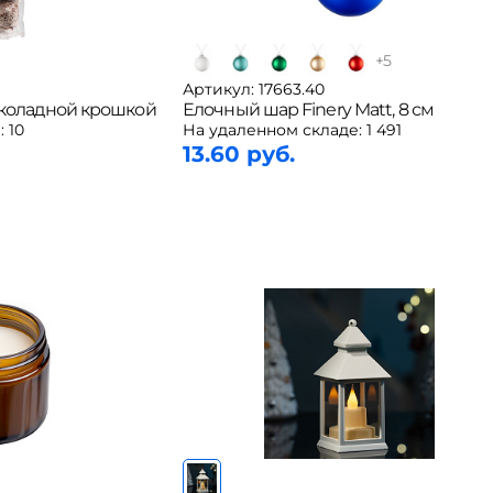
+
5
Артикул: 17663.40
околадной крошкой
Елочный шар Finery Matt, 8 см
:
10
На удаленном складе:
1 491
13.60 руб.