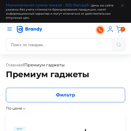
Минимальная сумма заказа - 500 бел.руб.
Цены на сайте
указаны без учета стоимости брендирования продукции, носят
информационный характер и могут отличаться от действительных
отпускных цен.
0
Главная
Премиум гаджеты
/
Премиум гаджеты
Фильтр
По цене
NEW