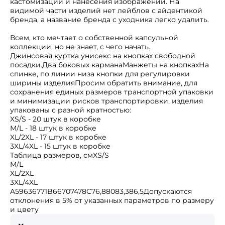
кастомизации и нанесения изображений. На
видимой части изделий нет лейблов с айдентикой
бренда, а название бренда с уходника легко удалить.
Всем, кто мечтает о собственной капсульной
коллекции, но не знает, с чего начать.
Джинсовая куртка унисекс на кнопках свободной
посадки.Два боковых карманаМанжеты на кнопкахНа
спинке, по линии низа кнопки для регулировки
ширины изделияПросим обратить внимание, для
сохранения единых размеров транспортной упаковки
и минимизации рисков транспортировки, изделия
упакованы с разной кратностью:
XS/S - 20 штук в коробке
M/L - 18 штук в коробке
XL/2XL - 17 штук в коробке
3XL/4XL - 15 штук в коробке
Таблица размеров, смXS/S
M/L
XL/2XL
3XL/4XL
A59636771B66707478C76,88083,386,5Допускаются
отклонения в 5% от указанных параметров по размеру
и цвету