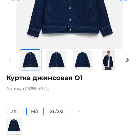
Куртка джинсовая O1
Артикул |
15258.40
3XL
M/L
XL/2XL
-