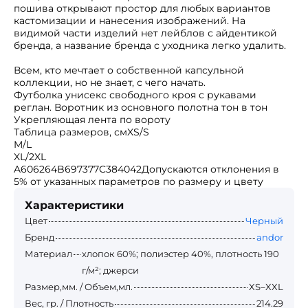
пошива открывают простор для любых вариантов
кастомизации и нанесения изображений. На
видимой части изделий нет лейблов с айдентикой
бренда, а название бренда с уходника легко удалить.
Всем, кто мечтает о собственной капсульной
коллекции, но не знает, с чего начать.
Футболка унисекс свободного кроя с рукавами
реглан. Воротник из основного полотна тон в тон
Укрепляющая лента по вороту
Таблица размеров, смXS/S
M/L
XL/2XL
A606264B697377C384042Допускаются отклонения в
5% от указанных параметров по размеру и цвету
Характеристики
Цвет
Черный
Бренд
andor
Материал
хлопок 60%; полиэстер 40%, плотность 190
г/м²; джерси
Размер,мм. / Объем,мл.
XS–XXL
Вес, гр. / Плотность
214.29