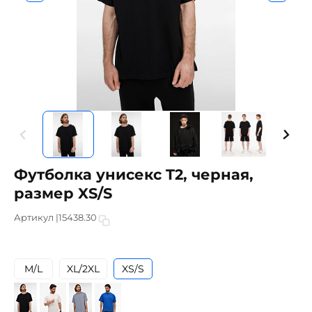
Футболка унисекс T2, черная,
размер XS/S
Артикул |
15438.30
M/L
XL/2XL
XS/S