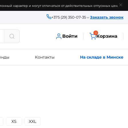
онный характер и могут отличаться от действительных отпускных цен.
+375 (29) 350-07-35
Заказать звонок
0
Войти
Корзина
енды
Контакты
На складе в Минске
XS
XXL