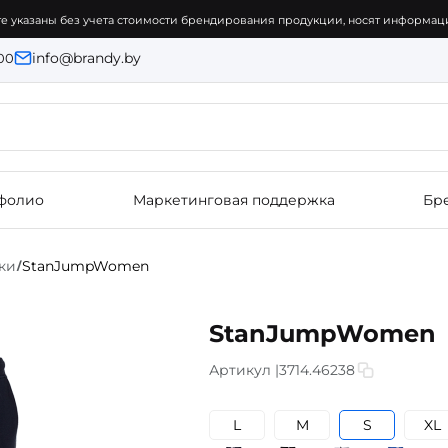
е указаны без учета стоимости брендирования продукции, носят информаци
info@brandy.by
:00
фолио
Маркетинговая поддержка
Бр
ки
StanJumpWomen
/
StanJumpWomen
Артикул |
3714.46238
L
M
S
XL