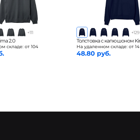
+
111
+
129
ima 2.0
Толстовка с капюшоном Ki
ом складе:
от 104
На удаленном складе:
от 14
б.
48.80 руб.