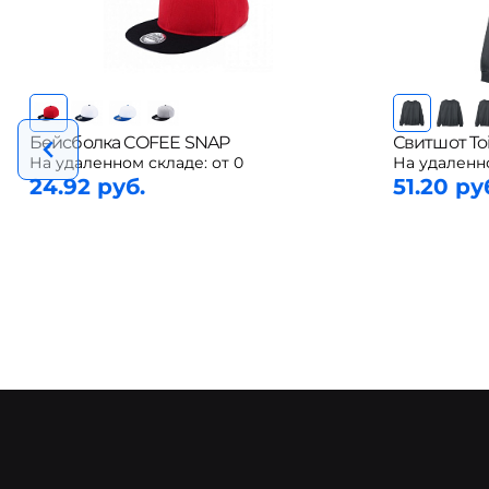
Бейсболка COFEE SNAP
Свитшот To
На удаленном складе:
от 0
На удаленн
24.92 руб.
51.20 ру