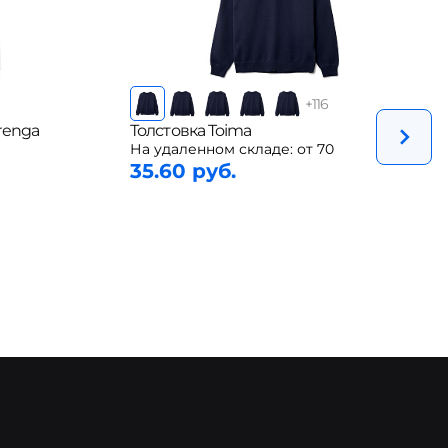
+
116
renga
Толстовка Toima
На удаленном складе:
от 70
35.60 руб.