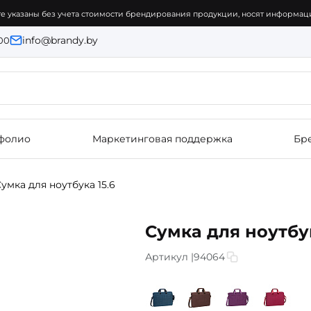
е указаны без учета стоимости брендирования продукции, носят информаци
info@brandy.by
:00
фолио
Маркетинговая поддержка
Бр
умка для ноутбука 15.6
Сумка для ноутбук
Артикул |
94064