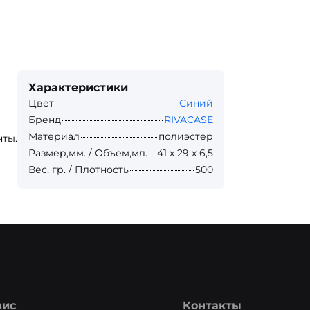
Характеристики
Цвет
Синий
Бренд
RIVACASE
Материал
полиэстер
нты.
Размер,мм. / Объем,мл.
41 х 29 х 6,5
Вес, гр. / Плотность
500
вис
Контакты