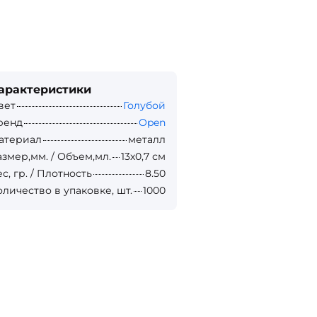
арактеристики
вет
Голубой
ренд
Open
атериал
металл
азмер,мм. / Объем,мл.
13х0,7 см
с, гр. / Плотность
8.50
оличество в упаковке, шт.
1000