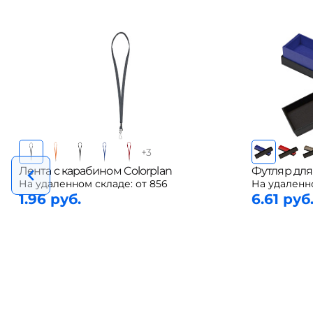
+
3
Лента с карабином Colorplan
Футляр для
На удаленном складе:
от 856
На удаленн
1.96 руб.
6.61 руб