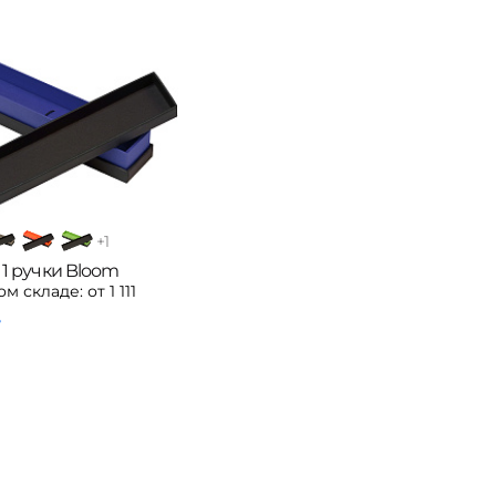
+
1
 1 ручки Bloom
ом складе:
от 1 111
.