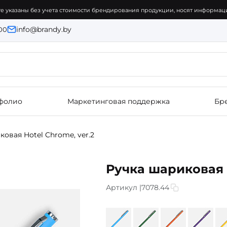
е указаны без учета стоимости брендирования продукции, носят информаци
info@brandy.by
:00
фолио
Маркетинговая поддержка
Бр
овая Hotel Chrome, ver.2
Ручка шариковая H
Артикул |
7078.44