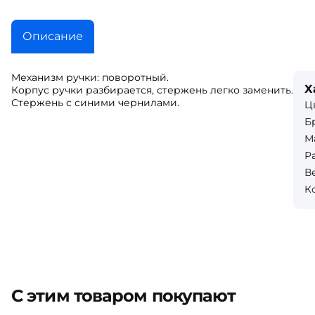
Описание
Механизм ручки: поворотный.
Х
Корпус ручки разбирается, стержень легко заменить.
Стержень с синими чернилами.
Ц
Б
М
Р
Ве
К
С этим товаром покупают