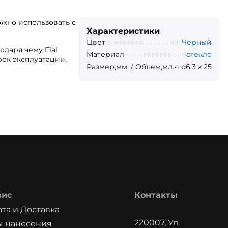
ожно использовать с
Характеристики
Цвет
Черный
одаря чему Fial
Материал
стекло
ок эксплуатации.
Размер,мм. / Объем,мл.
d6,3 х 25
вис
Контакты
та и Доставка
220007, Ул.
ы нанесения