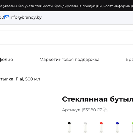
е указаны без учета стоимости брендирования продукции, носят информаци
info@brandy.by
:00
фолио
Маркетинговая поддержка
Бр
тылка Fial, 500 мл
Стеклянная бутылк
Артикул |
83980.07