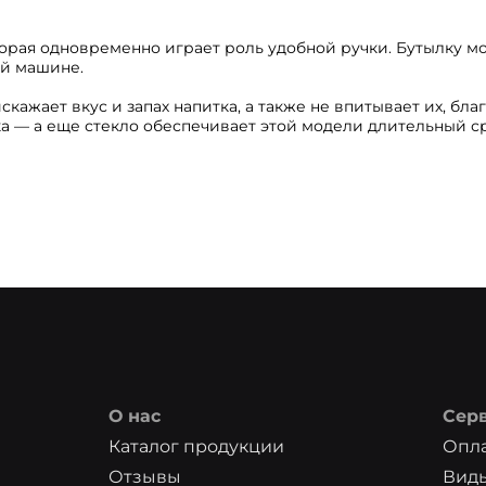
орая одновременно играет роль удобной ручки. Бутылку м
ой машине.
кажает вкус и запах напитка, а также не впитывает их, благ
а — а еще стекло обеспечивает этой модели длительный ср
О нас
Сер
Каталог продукции
Опла
Отзывы
Вид