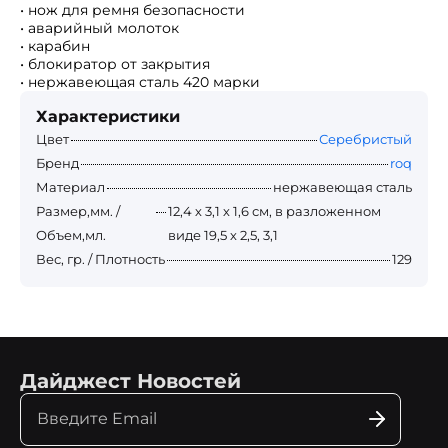
• нож для ремня безопасности
• аварийный молоток
• карабин
• блокиратор от закрытия
• нержавеющая сталь 420 марки
Характеристики
Цвет
Серебристый
Бренд
roq
Материал
нержавеющая cталь
Размер,мм. /
12,4 х 3,1 х 1,6 см, в разложенном
Объем,мл.
виде 19,5 х 2,5, 3,1
Вес, гр. / Плотность
129
Дайджест Новостей