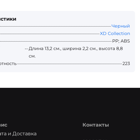
истики
Черный
XD Collection
PP; ABS
Длина 13,2 см., ширина 2,2 см., высота 8,8
см.
лотность
223
вис
Контакты
та и Доставка