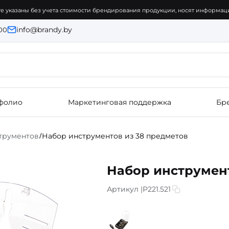
е указаны без учета стоимости брендирования продукции, носят информаци
info@brandy.by
:00
фолио
Маркетинговая поддержка
Бр
трументов
Набор инструментов из 38 предметов
/
Набор инструмент
Артикул |
P221.521