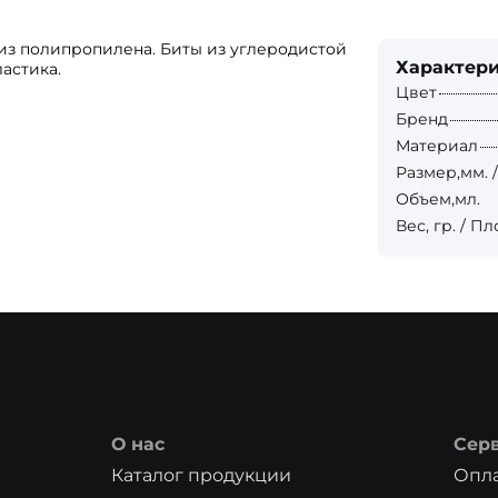
из полипропилена. Биты из углеродистой
Характер
астика.
Цвет
Бренд
Материал
Размер,мм. /
Объем,мл.
Вес, гр. / П
О нас
Сер
Каталог продукции
Опла