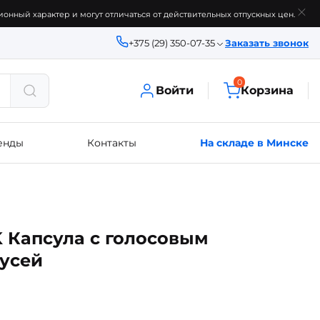
онный характер и могут отличаться от действительных отпускных цен.
+375 (29) 350-07-35
Заказать звонок
0
Войти
Корзина
енды
Контакты
На складе в Минске
 Капсула с голосовым
усей