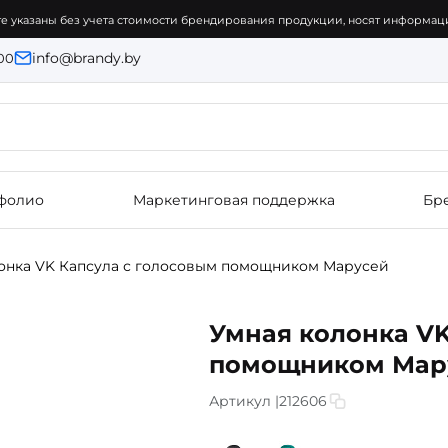
е указаны без учета стоимости брендирования продукции, носят информаци
info@brandy.by
:00
фолио
Маркетинговая поддержка
Бр
онка VK Капсула с голосовым помощником Марусей
Умная колонка VK
помощником Мар
Артикул |
212606