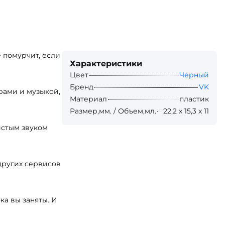
 помурчит, если
Характеристики
Цвет
Черный
Бренд
VK
грами и музыкой,
Материал
пластик
Размер,мм. / Объем,мл.
22,2 х 15,3 х 11
истым звуком
других сервисов
ка вы заняты. И