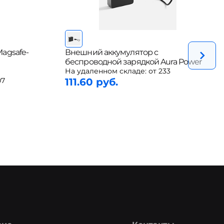
agsafe-
Внешний аккумулятор с
и
беспроводной зарядкой Aura Power
На удаленном складе:
от 233
07
111.60 руб.