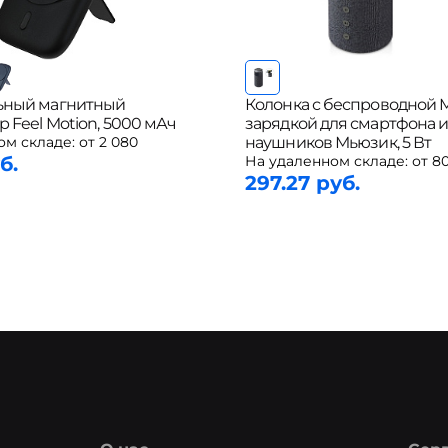
ьный магнитный
Колонка с беспроводной M
р Feel Motion, 5000 мАч
зарядкой для смартфона 
ом складе:
от 2 080
наушников Мьюзик, 5 Вт
б.
На удаленном складе:
от 8
297.27 руб.