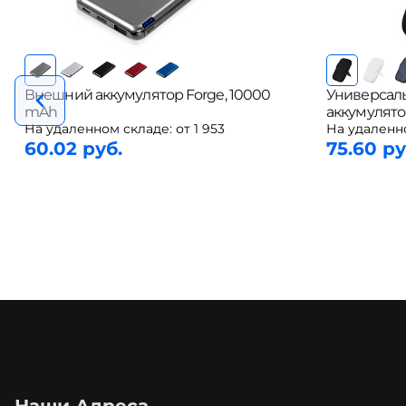
Внешний аккумулятор Forge, 10000
Универсал
mAh
аккумулято
На удаленном складе:
от 1 953
На удаленн
60.02 руб.
75.60 ру