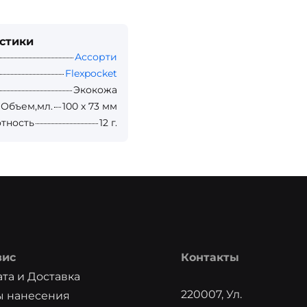
стики
Ассорти
Flexpocket
Экокожа
 Объем,мл.
100 х 73 мм
отность
12 г.
вис
Контакты
та и Доставка
220007, Ул.
ы нанесения