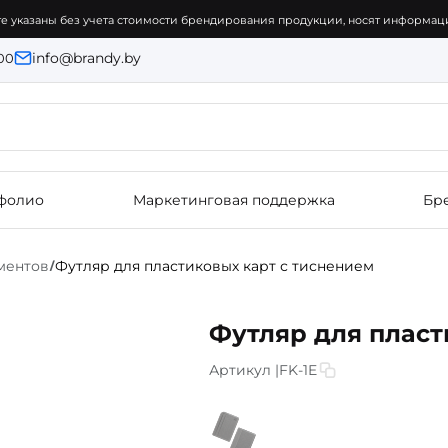
е указаны без учета стоимости брендирования продукции, носят информаци
info@brandy.by
:00
фолио
Маркетинговая поддержка
Бр
ментов
Футляр для пластиковых карт с тиснением
/
Футляр для пласт
Артикул |
FK-1E