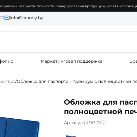
е указаны без учета стоимости брендирования продукции, носят информаци
info@brandy.by
:00
фолио
Маркетинговая поддержка
Бр
ментов
Обложка для паспорта - премиум с полноцветной п
/
Обложка для пасп
полноцветной пе
Артикул |
KOP-01