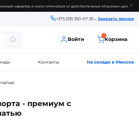
онный характер и могут отличаться от действительных отпускных цен.
+375 (29) 350-07-35
Заказать звонок
0
Войти
Корзина
енды
Контакты
На складе в Минске
ечатью
орта - премиум с
чатью