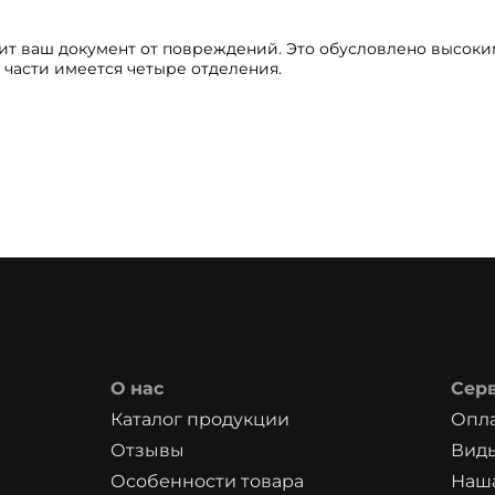
тит ваш документ от повреждений. Это обусловлено высоки
 части имеется четыре отделения.
О нас
Сер
Каталог продукции
Опла
Отзывы
Вид
Особенности товара
Наша