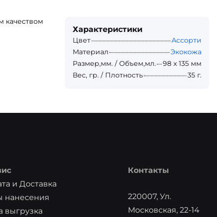
м качеством
Характеристики
Цвет
Ассорти
Материал
Экокожа
Размер,мм. / Объем,мл.
98 x 135 мм
Вес, гр. / Плотность
35 г.
вис
Контакты
та и Доставка
220007, Ул.
ы нанесения
Московская, 22-14
 выгрузка